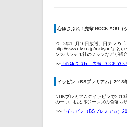
心ゆさぶれ！先輩 ROCK YOU（ジ
2013年11月16日放送、日テレの「
http://www.ntv.co.jp/r
ンスペシャル社のミシンなどが紹介さ
>>
「心ゆさぶれ！先輩 ROCK YO
イッピン（BSプレミアム）2013
NHKプレミアムのイッピンで201
の一つ、桃太郎ジーンズの色落ち
>>
「イッピン（BSプレミアム）2