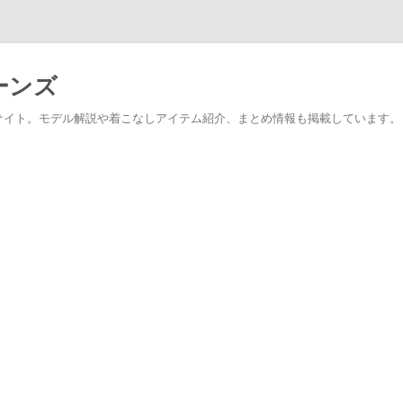
ーンズ
サイト。モデル解説や着こなしアイテム紹介、まとめ情報も掲載しています。
コ
ン
テ
ン
ツ
へ
ス
キ
ッ
プ