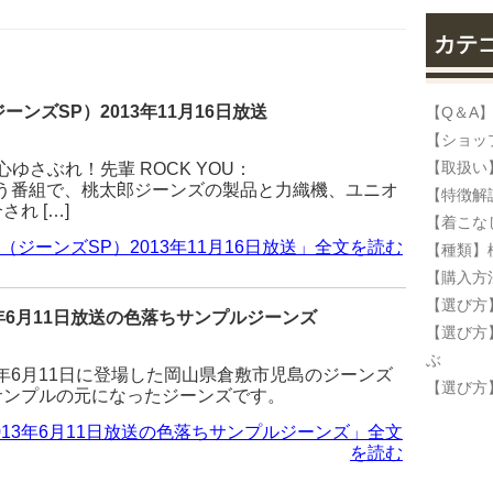
カテ
ーンズSP）2013年11月16日放送
【Q＆A
【ショッ
【取扱い
心ゆさぶれ！先輩 ROCK YOU：
ockyou/」という番組で、桃太郎ジーンズの製品と力織機、ユニオ
【特徴解
れ […]
【着こな
U（ジーンズSP）2013年11月16日放送」全文を読む
【種類】
【購入方
【選び方
年6月11日放送の色落ちサンプルジーンズ
【選び方
ぶ
3年6月11日に登場した岡山県倉敷市児島のジーンズ
【選び方
サンプルの元になったジーンズです。
013年6月11日放送の色落ちサンプルジーンズ」全文
を読む