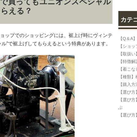
こで買ってもユニオンスペシャル
もらえる？
カテ
ョップでのショッピングには、裾上げ時にヴィンテ
【Q＆A
ャル”で裾上げしてもらえるという特典があります。
【ショッ
【取扱い
【特徴解
【着こな
【種類】
【購入方
【選び方
【選び方
ぶ
【選び方