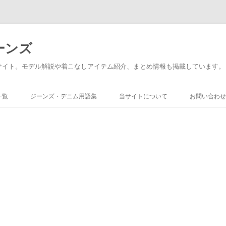
ーンズ
サイト。モデル解説や着こなしアイテム紹介、まとめ情報も掲載しています。
コ
一覧
ジーンズ・デニム用語集
当サイトについて
お問い合わせ
ン
テ
ン
ツ
へ
ス
キ
ッ
プ